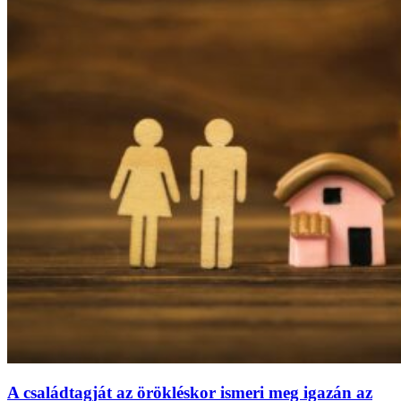
A családtagját az örökléskor ismeri meg igazán az