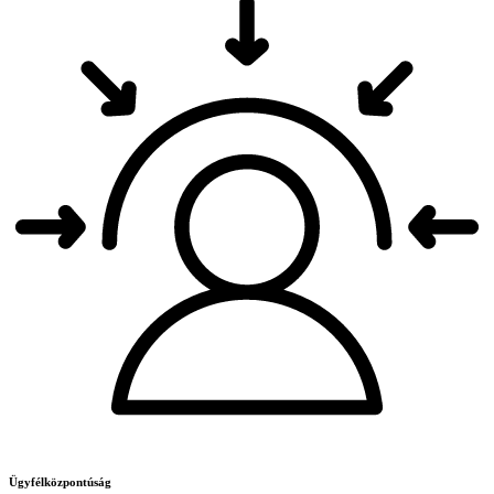
Ügyfélközpontúság