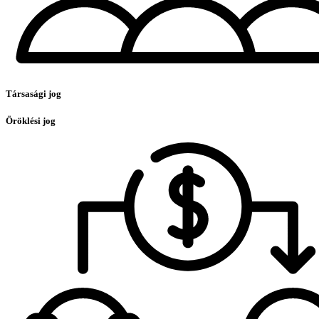
Társasági jog
Öröklési jog