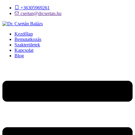
+36305969261
csertan@drcsertan.hu
Kezdőlap
Bemutatkozás
Szakterületek
Kapcsolat
Blog