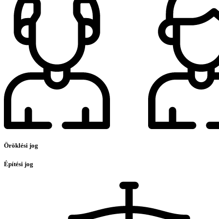
Öröklési jog
Építési jog