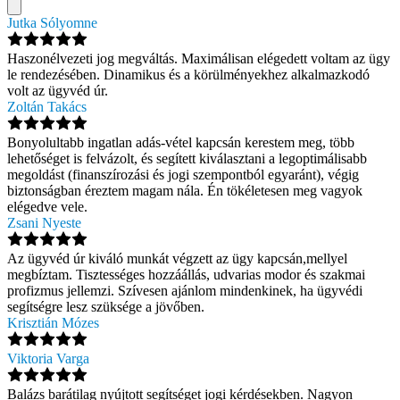
Jutka Sólyomne
Haszonélvezeti jog megváltás. Maximálisan elégedett voltam az ügy
le rendezésében. Dinamikus és a körülményekhez alkalmazkodó
volt az ügyvéd úr.
Zoltán Takács
Bonyolultabb ingatlan adás-vétel kapcsán kerestem meg, több
lehetőséget is felvázolt, és segített kiválasztani a legoptimálisabb
megoldást (finanszírozási és jogi szempontból egyaránt), végig
biztonságban éreztem magam nála. Én tökéletesen meg vagyok
elégedve vele.
Zsani Nyeste
Az ügyvéd úr kiváló munkát végzett az ügy kapcsán,mellyel
megbíztam. Tisztességes hozzáállás, udvarias modor és szakmai
profizmus jellemzi. Szívesen ajánlom mindenkinek, ha ügyvédi
segítségre lesz szüksége a jövőben.
Krisztián Mózes
Viktoria Varga
Balázs barátilag nyújtott segítséget jogi kérdésekben. Nagyon