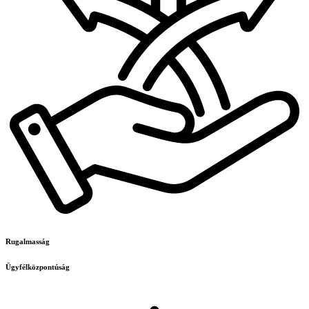
Rugalmasság
Ügyfélközpontúság