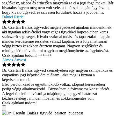
segítőkész, alapos és érthetően magyarázza el a jogi fogalmakat. Bár
hivatalos ügyem még nem volt vele, a tanácsai alapján úgy érzem,
hogy kiváló ügyvéd, és szívesen fordulnék hozzá a jövőben is.
Dániel Riedel
Dr. Csertán Balázs ügyvédet megelégedéssel ajánlom mindenkinek,
aki ingatlan adásvétellel vagy céges ügyekkel kapcsolatban keres
szakszerű segítséget. Kiváló szakmai tudása és tapasztalata alapján
minden kérdésemre részletes választ kaptam, és a folyamat során
végig biztos kezekben éreztem magam. Nagyon segítőkész és
mindig elérhető volt, ami nagyban megkönnyítette az ügyintézést.
Csak ajánlani tudom! ++++++
Álmos Ányosi
Dr. Csertán Balázs ügyvéd személyében egy nagyon szimpatikus és
empatikus jogi képviselőre találtam , akit meg is bíztam a
képviseletemmel.
Első perctől kezdve együttműködő volt,az időpont keresésében
pedig végig alkalmazkodó . Biztosította a folyamatos konzultációt .
A legelső telefonhívástól ,a tulajdonjog bejegyző határozat
kézhezvételéig , minden hibátlan és zökkenőmentes volt .
Csak ajánlani tudom!