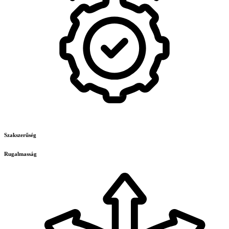
Szakszerűség
Rugalmasság