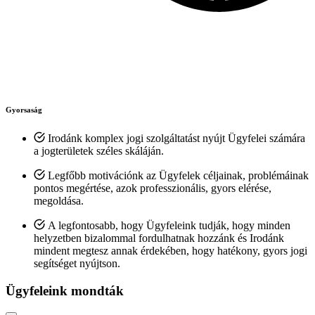
Gyorsaság
Irodánk komplex jogi szolgáltatást nyújt Ügyfelei számára
a jogterületek széles skáláján.
Legfőbb motivációnk az Ügyfelek céljainak, problémáinak
pontos megértése, azok professzionális, gyors elérése,
megoldása.
A legfontosabb, hogy Ügyfeleink tudják, hogy minden
helyzetben bizalommal fordulhatnak hozzánk és Irodánk
mindent megtesz annak érdekében, hogy hatékony, gyors jogi
segítséget nyújtson.
Ügyfeleink mondták